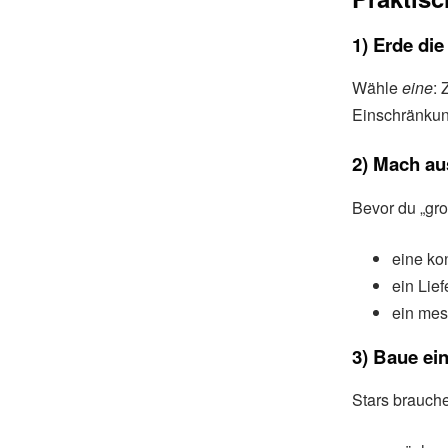
1) Erde die
Wähle
eine
: 
Einschränkung
2) Mach au
Bevor du „gro
eine ko
ein Lie
ein mes
3) Baue ein
Stars brauche