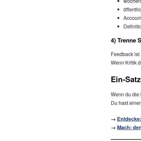
wöchentl
öffentl
Accounta
Definiti
4) Trenne 
Feedback ist 
Wenn Kritik d
Ein-Sat
Wenn du die l
Du hast eine
→
Entdecke:
→
Mach: den