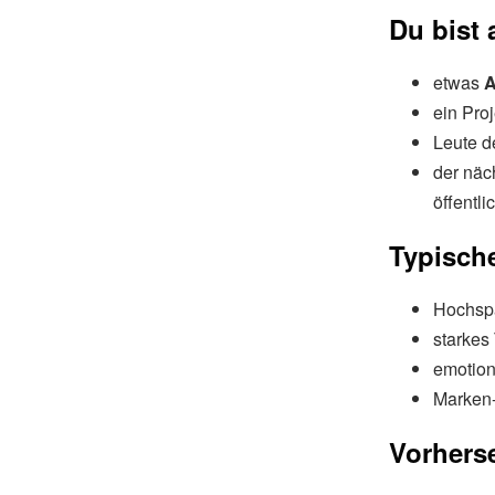
Du bist
etwas
A
ein Proj
Leute d
der näch
öffentli
Typisch
Hochspa
starkes
emotion
Marken-/
Vorherse