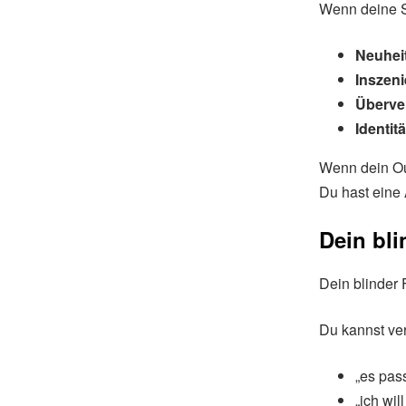
Wenn deine St
Neuhei
Inszeni
Überve
Identi
Wenn dein Ou
Du hast eine 
Dein bli
Dein blinder 
Du kannst ve
„es pass
„ich wi