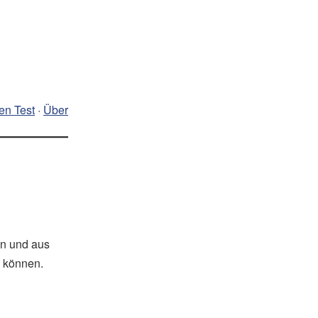
en Test
·
Über
en und aus
 können.