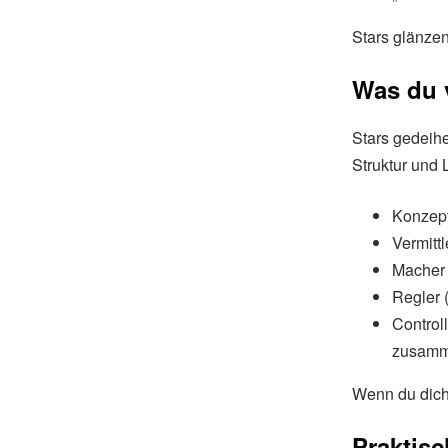
Stars glänze
Was du 
Stars gedeih
Struktur und 
Konzepte
Vermitt
Macher (
Regler 
Controll
zusamm
Wenn du dich
Praktisc