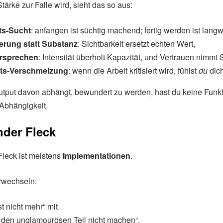
ärke zur Falle wird, sieht das so aus:
ts-Sucht
: anfangen ist süchtig machend; fertig werden ist langw
erung statt Substanz
: Sichtbarkeit ersetzt echten Wert,
rsprechen
: Intensität überholt Kapazität, und Vertrauen nimmt
täts-Verschmelzung
: wenn die Arbeit kritisiert wird, fühlst
du
dich 
tput davon abhängt, bewundert zu werden, hast du keine Funkt
Abhängigkeit.
nder Fleck
Fleck ist meistens
Implementationen
.
rwechseln:
t nicht mehr“ mit
ll den unglamourösen Teil nicht machen“.