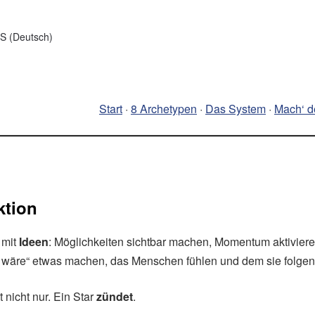
 (Deutsch)
Start
·
8 Archetypen
·
Das System
·
Mach‘ d
ktion
 mit
Ideen
: Möglichkeiten sichtbar machen, Momentum aktivier
 wäre“ etwas machen, das Menschen fühlen und dem sie folgen
 nicht nur. Ein Star
zündet
.